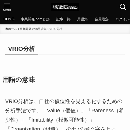
MENU
HOME
事業開発.comとは
記事一覧
用語集
会員限定
ログイン
ホーム
事業開発.com用語集
VRIO分析
VRIO分析
用語の意味
VRIO分析は、自社の優位性を見える化するための
分析手法です。「Value（価値）」「Rareness（希
少性）」「Imitability（模倣可能性）」
「Organization（組織）」の4つの頭文字をとっ