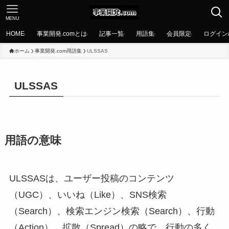
MENU
HOME
事業開発.comとは
記事一覧
用語集
会員限定
ログイン
ホーム
事業開発.com用語集
ULSSAS
ULSSAS
用語の意味
ULSSASは、ユーザー投稿のコンテンツ
（UGC）、いいね（Like）、SNS検索
（Search）、検索エンジン検索（Search）、行動
（Action）、拡散（Spread）の略で、行動の多く