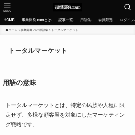
MENU
HOME
事業開発.comとは
記事一覧
用語集
会員限定
ログイン
ホーム
事業開発.com用語集
トータルマーケット
トータルマーケット
用語の意味
トータルマーケットとは、特定の民族や人種に限
定せず、多様な顧客層を対象にしたマーケティン
グ戦略です。