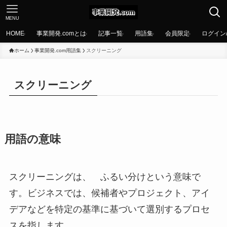
MENU
HOME
事業開発.comとは
記事一覧
用語集
会員限定
ログイン
ホーム
事業開発.com用語集
スクリーニング
スクリーニング
用語の意味
スクリーニングは、 ふるい分けという意味で
す。ビジネスでは、候補者やプロジェクト、アイ
デアなどを特定の基準に基づいて選別するプロセ
スを指します。