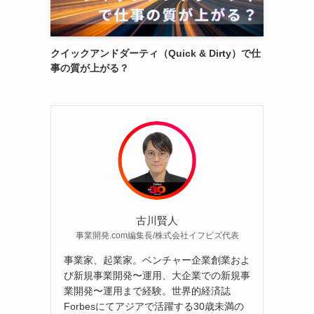
クイックアンドダーティ（Quick & Dirty）で仕
事の質が上がる？
古川賢人
事業開発.com編集長/株式会社イフビズ代表
事業家、起業家。ベンチャー企業創業およ
び新規事業開発〜運用、大企業での新規事
業開発〜運用まで経験。世界的経済誌
Forbesにてアジアで活躍する30歳未満の