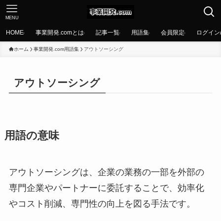
MENU
HOME
事業開発.comとは
記事一覧
用語集
会員限定
ログイン
ホーム
事業開発.com用語集
アウトソーシング
アウトソーシング
用語の意味
アウトソーシングは、企業の業務の一部を外部の
専門企業やパートナーに委託することで、効率化
やコスト削減、専門性の向上を図る手法です。