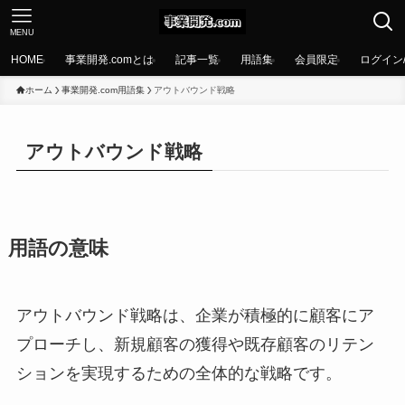
MENU
HOME
事業開発.comとは
記事一覧
用語集
会員限定
ログイン
ホーム
事業開発.com用語集
アウトバウンド戦略
アウトバウンド戦略
用語の意味
アウトバウンド戦略は、企業が積極的に顧客にア
プローチし、新規顧客の獲得や既存顧客のリテン
ションを実現するための全体的な戦略です。