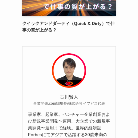
クイックアンドダーティ（Quick & Dirty）で仕
事の質が上がる？
古川賢人
事業開発.com編集長/株式会社イフビズ代表
事業家、起業家。ベンチャー企業創業およ
び新規事業開発〜運用、大企業での新規事
業開発〜運用まで経験。世界的経済誌
Forbesにてアジアで活躍する30歳未満の