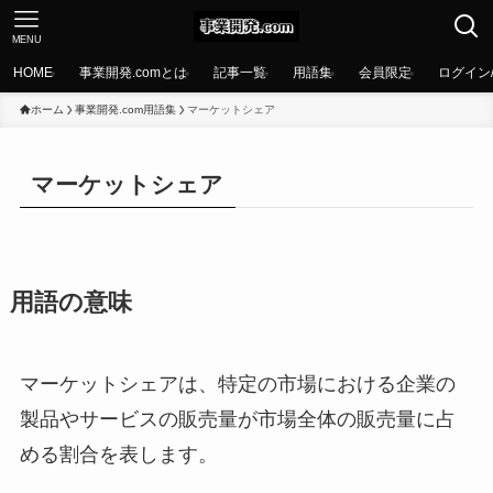
MENU
HOME
事業開発.comとは
記事一覧
用語集
会員限定
ログイン
ホーム
事業開発.com用語集
マーケットシェア
マーケットシェア
用語の意味
マーケットシェアは、特定の市場における企業の
製品やサービスの販売量が市場全体の販売量に占
める割合を表します。