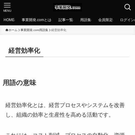
MENU
HOME
事業開発.comとは
記事一覧
用語集
会員限定
ログイン
ホーム
事業開発.com用語集
経営効率化
経営効率化
用語の意味
経営効率化とは、経営プロセスやシステムを改善
し、組織の効率と生産性を高める活動です。