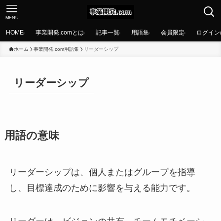
MENU
HOME
事業開発.comとは
記事一覧
用語集
会員限定
ログイン
ホーム
事業開発.com用語集
リーダーシップ
リーダーシップ
用語の意味
リーダーシップは、個人またはグループを指導
し、目標達成のために影響を与える能力です。