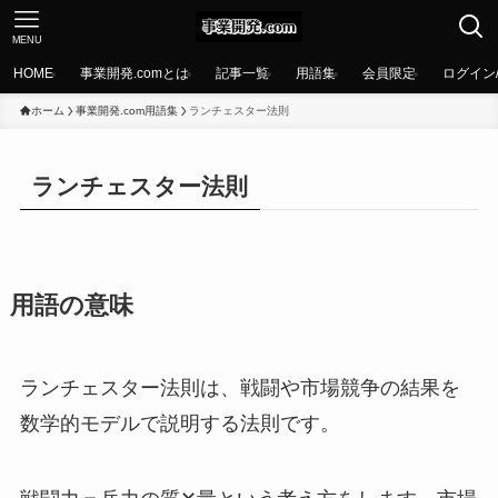
MENU
HOME
事業開発.comとは
記事一覧
用語集
会員限定
ログイン
ホーム
事業開発.com用語集
ランチェスター法則
ランチェスター法則
用語の意味
ランチェスター法則は、戦闘や市場競争の結果を
数学的モデルで説明する法則です。