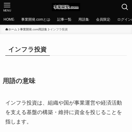
MENU
HOME
事業開発.comとは
記事一覧
用語集
会員限定
ログイン
ホーム
事業開発.com用語集
インフラ投資
インフラ投資
用語の意味
インフラ投資は、組織や国が事業運営や経済活動
を支える基盤の構築・維持に資金を投じることを
指します。