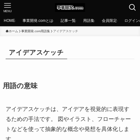
MENU
HOME
事業開発.comとは
記事一覧
用語集
会員限定
ログイン
ホーム
事業開発.com用語集
アイデアスケッチ
アイデアスケッチ
用語の意味
アイデアスケッチは、アイデアを視覚的に表現す
るための手法です。 図やイラスト、フローチャー
トなどを使って抽象的な概念や発想を具体化しま
す。