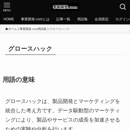
MENU
HOME
事業開発.comとは
記事一覧
用語集
会員限定
ログイン
ホーム
事業開発.com用語集
グロースハック
グロースハック
用語の意味
グロースハックは、製品開発とマーケティングを
統合した考え方です。データ駆動型のマーケティ
ングにより、製品やサービスの成長を加速させる
ための実験や分析を行います。