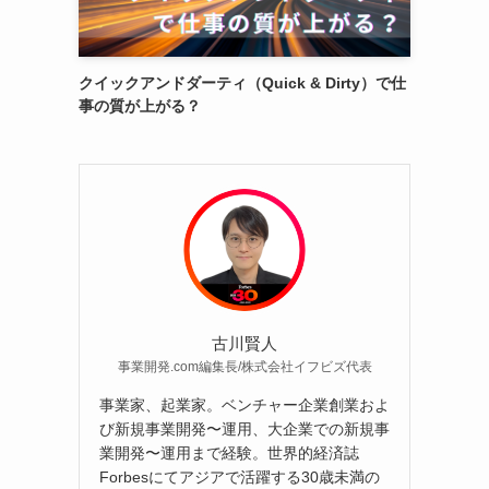
クイックアンドダーティ（Quick & Dirty）で仕
事の質が上がる？
古川賢人
事業開発.com編集長/株式会社イフビズ代表
事業家、起業家。ベンチャー企業創業およ
び新規事業開発〜運用、大企業での新規事
業開発〜運用まで経験。世界的経済誌
Forbesにてアジアで活躍する30歳未満の