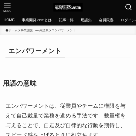
MENU
HOME
事業開発.comとは
記事一覧
用語集
会員限定
ログイン
ホーム
事業開発.com用語集
エンパワーメント
エンパワーメント
用語の意味
エンパワーメントは、従業員やチームに権限を与
えて自己裁量で業務を進める手法です。裁量権を
与えることで、自走及び自律的な行動を期待し、
スピード感を上げるときに役立ちます。