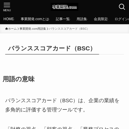
MENU
HOME
事業開発.comとは
記事一覧
用語集
会員限定
ログイン
ホーム
事業開発.com用語集
バランススコアカード（BSC）
バランススコアカード（BSC）
用語の意味
バランススコアカード（BSC）は、企業の業績を
多角的に評価する管理ツールです。