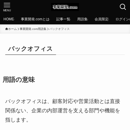
MENU
HOME
事業開発.comとは
記事一覧
用語集
会員限定
ログイン
ホーム
事業開発.com用語集
バックオフィス
バックオフィス
用語の意味
バックオフィスは、顧客対応や営業活動とは直接
関係ない、企業の内部運営を支える部門や機能を
指します。