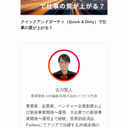
クイックアンドダーティ（Quick & Dirty）で仕
事の質が上がる？
古川賢人
事業開発.com編集長/株式会社イフビズ代表
事業家、起業家。ベンチャー企業創業およ
び新規事業開発〜運用、大企業での新規事
業開発〜運用まで経験。世界的経済誌
Forbesにてアジアで活躍する30歳未満の