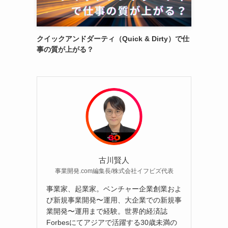
クイックアンドダーティ（Quick & Dirty）で仕
事の質が上がる？
古川賢人
事業開発.com編集長/株式会社イフビズ代表
事業家、起業家。ベンチャー企業創業およ
び新規事業開発〜運用、大企業での新規事
業開発〜運用まで経験。世界的経済誌
Forbesにてアジアで活躍する30歳未満の