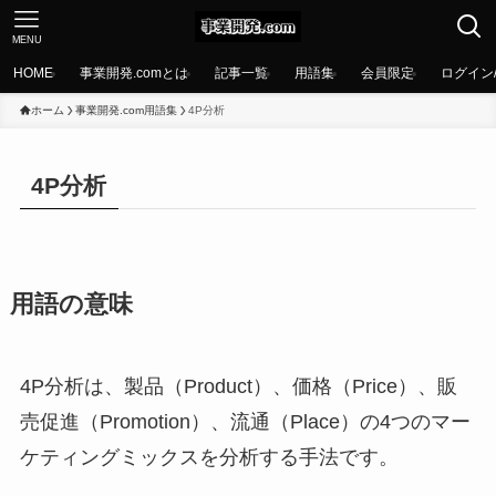
MENU
HOME
事業開発.comとは
記事一覧
用語集
会員限定
ログイン
ホーム
事業開発.com用語集
4P分析
4P分析
用語の意味
4P分析は、製品（Product）、価格（Price）、販
売促進（Promotion）、流通（Place）の4つのマー
ケティングミックスを分析する手法です。